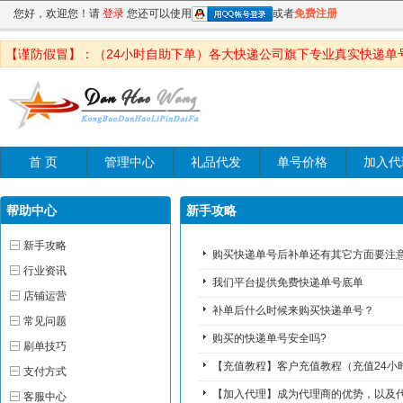
您好，欢迎您！请
登录
您还可以使用
或者
免费注册
【谨防假冒】：（24小时自助下单）各大快递公司旗下专业真实快递单
首 页
管理中心
礼品代发
单号价格
加入代
帮助中心
新手攻略
新手攻略
购买快递单号后补单还有其它方面要注
行业资讯
我们平台提供免费快递单号底单
店铺运营
补单后什么时候来购买快递单号？
常见问题
购买的快递单号安全吗?
刷单技巧
【充值教程】客户充值教程（充值24小
支付方式
【加入代理】成为代理商的优势，以及
客服中心