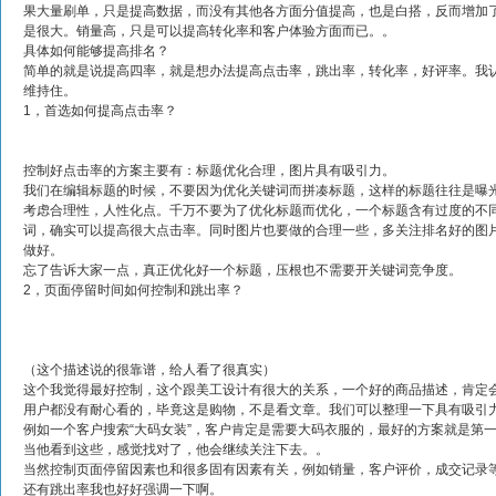
果大量刷单，只是提高数据，而没有其他各方面分值提高，也是白搭，反而增加了
是很大。销量高，只是可以提高转化率和客户体验方面而已。。
具体如何能够提高排名？
简单的就是说提高四率，就是想办法提高点击率，跳出率，转化率，好评率。我
维持住。
1，首选如何提高点击率？
控制好点击率的方案主要有：标题优化合理，图片具有吸引力。
我们在编辑标题的时候，不要因为优化关键词而拼凑标题，这样的标题往往是曝
考虑合理性，人性化点。千万不要为了优化标题而优化，一个标题含有过度的不
词，确实可以提高很大点击率。同时图片也要做的合理一些，多关注排名好的图
做好。
忘了告诉大家一点，真正优化好一个标题，压根也不需要开关键词竞争度。
2，页面停留时间如何控制和跳出率？
（这个描述说的很靠谱，给人看了很真实）
这个我觉得最好控制，这个跟美工设计有很大的关系，一个好的商品描述，肯定
用户都没有耐心看的，毕竟这是购物，不是看文章。我们可以整理一下具有吸引
例如一个客户搜索“大码女装”，客户肯定是需要大码衣服的，最好的方案就是第
当他看到这些，感觉找对了，他会继续关注下去。。
当然控制页面停留因素也和很多固有因素有关，例如销量，客户评价，成交记录
还有跳出率我也好好强调一下啊。