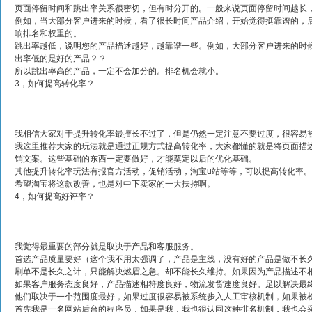
页面停留时间和跳出率关系很密切，但有时分开的。一般来说页面停留时间越长
例如，当大部分客户进来的时候，看了很长时间产品介绍，开始觉得挺靠谱的，
响排名和权重的。
跳出率越低，说明您的产品描述越好，越靠谱一些。例如，大部分客户进来的时
出率低的是好的产品？？
所以跳出率高的产品，一定不会加分的。排名机会就小。
3，如何提高转化率？
我相信大家对于提升转化率最擅长不过了，但是仍然一定注意不要过度，很容易
我这里推荐大家的玩法就是通过正规方式提高转化率，大家都懂的就是将页面描
销文案。这些基础的东西一定要做好，才能奠定以后的优化基础。
其他提升转化率玩法有报官方活动，促销活动，淘宝u站等等，可以提高转化率
希望淘宝将这款改善，也是对中下卖家的一大扶持啊。
4，如何提高好评率？
我觉得最重要的部分就是取决于产品和客服服务。
首选产品质量要好（这个我不用太强调了，产品是主线，没有好的产品是做不长
刷单不是长久之计，只能解决燃眉之急。却不能长久维持。如果因为产品描述不
如果客户服务态度良好，产品描述相符度良好，物流发货速度良好。足以解决最
他们取决于一个范围度最好，如果过度很容易被系统步入人工审核机制，如果被
首先我是一名网站后台的程序员，如果是我，我也很认同这种排名机制，我也会