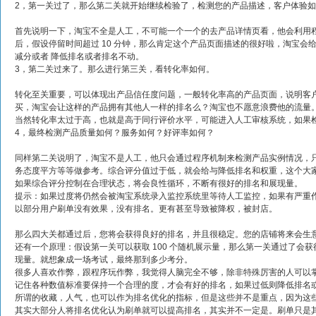
2，第一关过了，那么第二关就开始继续检验了，检测您的产品描述，客户体验
首先说明一下，淘宝不全是人工，不可能一个一个的去产品详情页看，他会利用
后，假设停留时间超过 10 分钟，那么肯定这个产品页面描述的很好啦，淘宝
减分或者 降低排名或者排名不动。
3，第二关过来了。那么进行第三关，看转化率如何。
转化至关重要，可以体现出产品信任度问题，一般转化率高的产品页面，说明客
买，淘宝会让这样的产品拥有其他人一样的排名么？淘宝也不愿意浪费他的流量
当然转化率太过于高，也就是高于同行评价水平，可能进入人工审核系统，如果
4，最终检测产品质量如何？服务如何？好评率如何？
同样第二关说明了，淘宝不是人工，他只会通过程序机制来检测产品实例情况，
务态度平方等等做参考。综合评分值过于低，就会给与降低排名和权重，这个大
如果综合评分控制在合理状态，将会良性循环，不断有很好的排名和展现量。
提示：如果过度将仍然会被淘宝系统录入监控系统里等待人工监控，如果有严重
以部分用户刷单没有效果，没有排名。更有甚至导致被降权，被封店。
那么四大关都通过后，您将会获得良好的排名，并且很稳定。您的店铺将来会生
还有一个原理：假设第一关可以获取 100 个随机展示量，那么第一关通过了会获
现量。就想象成一场考试，最终那到多少考分。
很多人喜欢作弊，跟程序玩作弊，我觉得人脑完全不够，除非特殊厉害的人可以
记住各种数值标准要保持一个合理的度，才会有好的排名，如果过低则降低排名
所谓的收藏，人气，也可以作为排名优化的指标，但是这些并不是重点，因为这
其实大部分人将排名优化认为刷单就可以提高排名，其实并不一定是。刷单只是